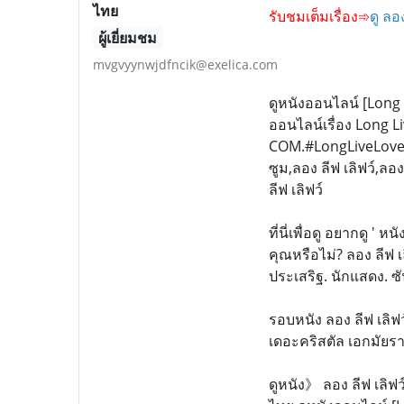
ไทย
รับชมเต็มเรื่อง➾
ดู ลอ
ผู้เยี่ยมชม
mvgvyynwjdfncik@exelica.com
ดูหนังออนไลน์ [Long 
ออนไลน์เรื่อง Long Li
COM.#LongLiveLove #เร
ซูม,ลอง ลีฟ เลิฟว์,ลอง
ลีฟ เลิฟว์
ที่นี่เพื่อดู อยากดู '
คุณหรือไม่? ลอง ลีฟ เ
ประเสริฐ. นักแสดง. ซ
รอบหนัง ลอง ลีฟ เลิฟว์ 
เดอะคริสตัล เอกมัยร
ดูหนัง》 ลอง ลีฟ เลิฟว์