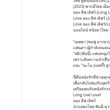
ไทย ดูหนังออนไลน์ [Lo
(2023) พากย์ไทย เต็ม
ลอง ลีฟ เลิฟว์ (Long L
Love ลอง ลีฟ เลิฟว์ 
Love ลอง ลีฟ เลิฟว์/L
ออนไลน์ หนังมาใหม่ 
“เมตตา (ชมพู่ อารยา)
แฟนสาวผู้กำลังหมดเ
“สติ (ซันนี่) แฟนหนุ่มไ
เพราะดันความจำเสื่อ
และ “นะโม (เบคกี้) 
นี่คือหนังรักที่ชวน
เพื่อกลับไปพบกับจุดเร
เตรียมพบกับหนังรักร
Long Live Love!
ลอง ลีฟ เลิฟว์
นำแสดงโดย ซันนี่ สุว