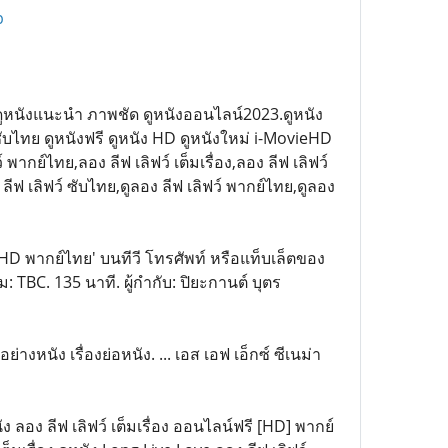
p
D ดูหนังแนะนำ ภาพชัด ดูหนังออนไลน์2023.ดูหนัง
 ซับไทย ดูหนังฟรี ดูหนัง HD ดูหนังใหม่ i-MovieHD
ากย์ไทย,ลอง ลีฟ เลิฟว์ เต็มเรื่อง,ลอง ลีฟ เลิฟว์
ง ลีฟ เลิฟว์ ซับไทย,ดูลอง ลีฟ เลิฟว์ พากย์ไทย,ดูลอง
่อง HD พากย์ไทย' บนทีวี โทรศัพท์ หรือแท็บเล็ตของ
: TBC. 135 นาที. ผู้กำกับ: ปิยะกานต์ บุตร
ย่างหนัง เรื่องย่อหนัง. ... เอส เอฟ เอ็กซ์ ซีเนม่า
ัง ลอง ลีฟ เลิฟว์ เต็มเรื่อง ออนไลน์ฟรี [HD] พากย์