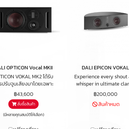
LI OPTICON Vocal MKII
DALI EPICON VOKA
TICON VOKAL MK2 ได้รับ
Experience every shout
รปรับจูนเสียงมาโดยเฉพาะ
whisper in ultimate clar
หรับทำหน้าที่เป็นลำโพงแช
with the DALI VOKAL – 
฿43,600
฿200,000
ลกลาง ลำโพงเซ็นเตอร์ และ
movie star of the DAL
สินค้าหมด
สั่งซื้อสินค้า
ออกแบบทางวิศวกรรมให้เข้า
EPICON family. Recreat
ันได้อย่างสมบูรณ์แบบกับ
centre channel detail
(มีหลายคุณสมบัติให้เลือก)
ะบบภาพและเสียง ในซีรี่ย์
within a surround sou
PTICON MK2 แบบครบชุด.
setup, the VOKAL brin