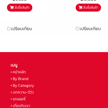
imagined for the modern
systems. สีดำ
สั่งซื้อสินค้า
สั่งซื้อสินค้า
me theatre, the C10 is a
st for a more immersive
perience whether you’re
เปรียบเทียบ
เปรียบเทียบ
eaming a movie, watching
e big game, or enjoying
your favourite show.
เมนู
• หน้าหลัก
• By Brand
• By Category
• บทความ-รีวิว
• แกลลอรี่
• เกี่ยวกับเรา