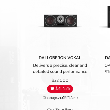
DALI OBERON VOKAL
DA
Delivers a precise, clear and
OP
detailed sound performance
กา
for movies and concert
สำ
฿22,000
soundtracks. Rendering
นเน
สั่งซื้อสินค้า
audio like a much larger
ถูก
speaker, the OBERON VOKAL
ก
(มีหลายคุณสมบัติให้เลือก)
fits perfectly into a complete
ร
DALI OBERON-series
O