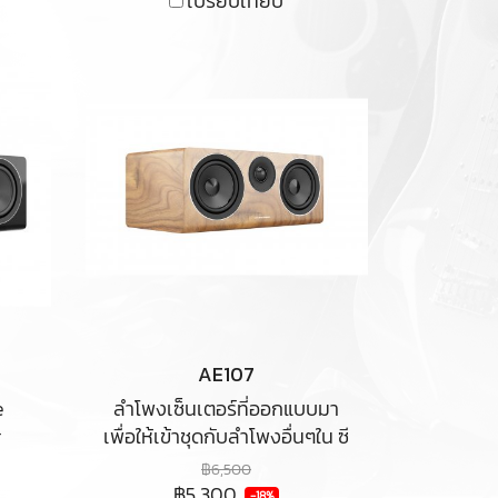
เปรียบเทียบ
d
e-
.
AE107
e
ลำโพงเซ็นเตอร์ที่ออกแบบมา
r
เพื่อให้เข้าชุดกับลำโพงอื่นๆใน ซี
ema
รี่ย์100 ของAE ตัวไดร์เวอร์วาง
฿6,500
ic
เรียงกันในแบบลำโพงเซ็นเตอร์
฿5,300
-18%