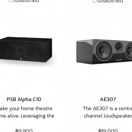
เปรียบเทียบ
เปรียบเทียบ
stunning realism an
accuracy to any movi
watching experience
PSB Alpha C10
AE307
ake your home theatre
The AE307 is a centr
me alive. Leveraging the
channel loudspeake
Alpha’s classic award-
suitable for home cin
winning design, yet
and multi-channel mus
฿9,900
฿19,000