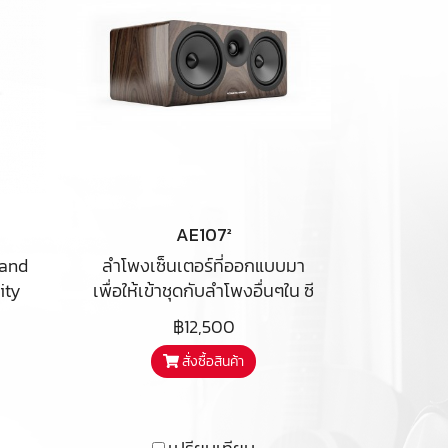
L
AE107²
 and
ลำโพงเซ็นเตอร์ที่ออกแบบมา
ity
เพื่อให้เข้าชุดกับลำโพงอื่นๆใน ซี
the
รี่ย์100 ของAE ตัวไดร์เวอร์วาง
฿12,500
I
เรียงกันในแบบลำโพงเซ็นเตอร์
สั่งซื้อสินค้า
ing
มาตรฐาน เพื่อการกระจายเสียง
s
พูด เสียงกลาง ที่สมจรง ตรง
nd
จอภาพ พอๆกับเสียงเบสส์ที่
gs
หนักแน่นเกินตัวเป็นอย่างยิ่ง