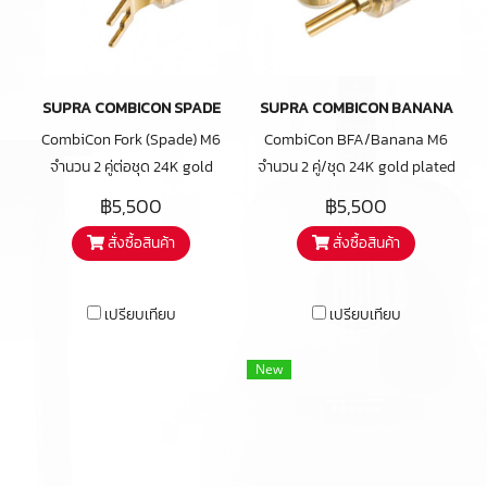
SUPRA COMBICON SPADE
SUPRA COMBICON BANANA
CombiCon Fork (Spade) M6
CombiCon BFA/Banana M6
จำนวน 2 คู่ต่อชุด 24K gold
จำนวน 2 คู่/ชุด 24K gold plated
plated loudspeaker connector
loudspeaker connector for
฿5,500
฿5,500
for cables up to 6 mm2 The
cables up to 6 mm2 The
สั่งซื้อสินค้า
สั่งซื้อสินค้า
cable can be attached straight
banana pin fits also BFA
or at a 90° angle The Supra
terminals The cable can be
CombiCon Fork replaces the
attached straight or at a 90°
เปรียบเทียบ
เปรียบเทียบ
optional BFA/banana if
angle The optional Supra
needed Two pairs per package
CombiCon Fork replaces the
New
BFA/banana when needed Two
pairs per package