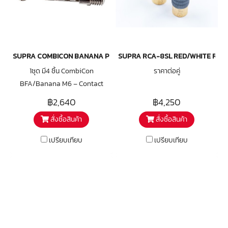
SUPRA COMBICON BANANA PIN M6 RHODIUM BULK
SUPRA RCA-8SL RED/WHITE RCA
1ชุด มี4 ชิ้น CombiCon
ราคาต่อคู่
BFA/Banana M6 – Contact
Part in Rhodium Rhodium
฿2,640
฿4,250
plated BFA/banana contact
สั่งซื้อสินค้า
สั่งซื้อสินค้า
part with M6 thread The
BFA/banana pin fits also BFA
เปรียบเทียบ
เปรียบเทียบ
terminals The M6 thread fits
both the CombiCon Body M6
and the Crimp Body M6 The
BFA/banana is equipped with
a socket for a small spanner or
a fixed 5 mm U-wrench The
BFA/banana can be be