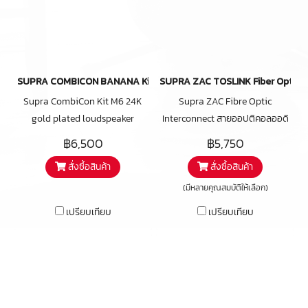
SUPRA COMBICON BANANA Kit
SUPRA ZAC TOSLINK Fiber Optical
Supra CombiCon Kit M6 24K
Supra ZAC Fibre Optic
gold plated loudspeaker
Interconnect สายออปติคอลออดิ
connector for cables up to 6
โอเกรดจากซูปร้า เพิ่มรายละเอียด
฿6,500
฿5,750
mm2 The banana pin fits also
เสียงจากสายออปติคอลแบบเดิมๆ
สั่งซื้อสินค้า
สั่งซื้อสินค้า
BFA terminals The Fork inner
ใช้งานหลากหลาย
width allows for the vast
(มีหลายคุณสมบัติให้เลือก)
majority of speaker terminals
เปรียบเทียบ
เปรียบเทียบ
The cable can be attached
straight or at a 90° angle
Content 2 pairs of Connector
Body M6 4 pcs of Spade part
M6 4 pcs of Banana/BFA pin
M6 Content sufficient for one