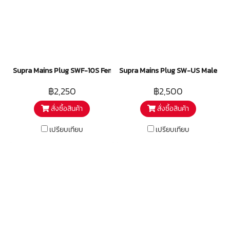
pair of speaker cables in full
range mode
Supra Mains Plug SWF-10S Female
Supra Mains Plug SW-US Male
฿2,250
฿2,500
สั่งซื้อสินค้า
สั่งซื้อสินค้า
เปรียบเทียบ
เปรียบเทียบ