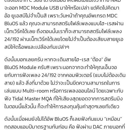
จะออก MDC Module USB มาให้หรือเปล่า แต่คิดไปคิดมา
อ้อ ยูเอสบีไม่จำเป็นสิ เพราะวันหน้าถ้าคุณอัพเกรด MDC
BluOS แล้ว คุณจะสามารถสตรีมไฟล์เพลงแบบไฮ-เรสผ่าน
เน็ทเวิร์คได้เลย ถึงตอนนั้นเราก็จะสามารถสตรีมไฟล์เพลง
24/192 ผ่านเน็ทเวิร์คได้เลยโดยไม่จำเป็นต้องเสียบสายยูเอ
สบีให้ดร็อพและเปลืองกันเปล่าๆ
ดังนั้นบอกเลยครับ หากจะเดินสายไฮ-เรส “ต้อง” อัพ
BluOS Module ครับ!!! เพราะนอกจากจะทำให้คุณเอ็นจอ
ยกับการฟังเพลง 24/192 จากคอมพิวเตอร์ (แบบไม่ต้องเดิน
สาย) แล้ว สิ่งที่มาด้วย ไม่ว่าจะเป็นขีดความสามารถในการ
เล่นแบบ Multi-room หรือการเพลงออนไลน์ โดยเฉพาะกับ
ฟัง Tidal Master MQA ที่ให้เสียงสุดยอดจากการสตรีมมิง
ในตอนนี้แล้วนั้น ก็จะทำให้การลงทุนคุ้มค่าสุดๆเลยทีเดียว
ดังนั้นเมื่อผมยังไม่ได้อัพ BluOS ก็เลยฟังกันแบบ “เหมือน”
ทดสอบแอมป์มาตรฐานกันก่อน คือ ฟังผ่าน DAC ภายนอกที่