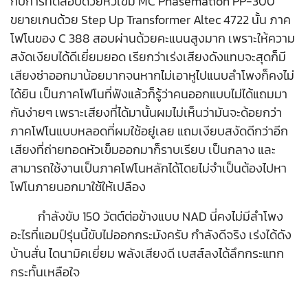
กับการทดสอบด้วยหัวเข็ม MC Phasemation PP-300
ขยายเกนด้วย Step Up Transformer Altec 4722 นั้น ภาค
โฟโนของ C 388 สอบผ่านด้วยคะแนนสูงมาก เพราะให้ความ
สงัดเงียบได้ดีเยี่ยมยอด เรียกว่าเร่งเสียงดังแทบจะสุดก็มี
เสียงซ่าออกมาน้อยมากจนหากไม่เอาหูไปแนบลำโพงก็คงไม่
ได้ยิน เป็นภาคโฟโนที่ฟังแล้วก็รู้ว่าคนออกแบบไม่ได้แถมมา
กันง่ายๆ เพราะเสียงที่ได้มานั้นผมไม่เห็นว่ามันจะด้อยกว่า
ภาคโฟโนแบบหลอดที่ผมใช้อยู่เลย แถมเงียบสงัดดีกว่าอีก
เสียงที่ถ่ายทอดหัวเข็มออกมาก็ราบเรียบ เป็นกลาง และ
สามารถใช้งานเป็นภาคโฟโนหลักได้โดยไม่จำเป็นต้องไปหา
โฟโนภายนอกมาใช้ให้เปลือง
กำลังขับ 150 วัตต์ต่อข้างแบบ NAD นี่คงไม่มีลำโพง
อะไรที่แอมป์รุ่นนี้ขับไม่ออกกระมังครับ กำลังดีจริง เร่งได้ดัง
บ้านสั่น ไดนามิคเยี่ยม พลังเสียงดี เบสส์ลงได้ลึกกระแทก
กระทั้นเหลือใจ