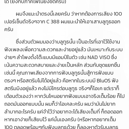
ได้ (ยิ่งกับภาคโฟโนยิ่งชัดครับ)
ผมจึงแนะนำตรงนี้เลยครับ ว่าหากต้องการเสียง 100
เปอร์เซ็นต์จริงๆจาก C 388 ผมแนะนำให้เอาเสาบลูทูธออก
ครับ
ซึ่งส่วนตัวผมมองว่าบลูทูธนั้น เป็นอะไรที่เอาไว้ใช้งาน
ฟังเพลงเพื่อความสะดวกและง่ายอยู่แล้ว มันเหมาะกับระบบ
ง่ายๆ ลำโพงตั้งโต๊ะแบบมีแอมป์ในตัว เช่น NAD VISO ซึ่ง
เน้นความสะดวกสบายและง่ายเป็นหลัก ส่วนกับชุดแยกชิ้น
เช่นนี้ คุณภาพเสียงจากการฟังบลูทูธนั้นสู้การฟังแบบ
ตรงๆ หรือสตรีมไม่ได้อยู่แล้ว คือหากในระบบมี BluOS ฟัง
สตรีมมิงอยู่แล้ว คงไม่มีใครต่อบลูทูธ จริงๆก็โอเค แต่เราก็
เตือนตัวเองว่า หากวันไหนอยากฟังแบบเอาจริงเต็มร้อย ก็ไป
ถอดมันออกแบบนั้น ผมก็ว่าโอเคละครับ ผมว่ามันไม่ยาก
ลำบากอะไรครับ แค่จำไว้ว่าอยากจะได้เสียงเต็มที่ ก็ถอดออก
หากเอาง่ายก็เสียบไว้ แค่นั้นเองครับ (หรือหากอยากเต็ม
100 ตลอดพร้อมๆกับฟังบลูทูธด้วย ก็ลองหาตัวรับบลูทูธ