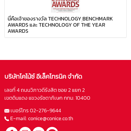
นี่คือเจ้าของรางวัล TECHNOLOGY ฺBENCHMARK
AWARDS และ TECHNOLOGY OF THE YEAR
AWARDS
บริษัทโคไน้ซ์ อีเล็คโทรนิค จำกัด
เลขที่ 4 ถนนวิภาวดีรังสิต ซอย 2 แยก 2
เขตดินแดง แขวงรัชดาภิเษก กทม. 10400
เบอร์โทร
02-276-9644
E-mail:
conice@conice.co.th