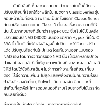
นั่นคือสิ่งที่เห็นจากภายนอก ส่วนภายในนั้นก็มีการ
ปรับเปลี่ยนที่เรียกได้ว่าพลิกไปหมดจาก Classic Series รุ่น
ก่อนหน้านี้ไปทั้งหมด เพราะนี่เป็นครั้งแรกที่ Classic Series
หันมาใช้ภาคขยายแบบ Class-D นั่นเอง ซึ่งภาคขยายที่ใช้
นั้น เป็นภาคขยายที่เรียกว่า Hypex UcD ซึ่งเริ่มใช้เป็นครั้ง
แรกในแอมป์ NAD D3020 นั่นเอง แต่ภาค Hypex ที่ใช้ใน C
388 นี้ เป็นตัวที่ให้กำลังขับสูงขึ้นไปอีก และได้รับการปรับ
แต่ง ปรับจูนเสียงกันใหม่หมด โดยทีมงานออกแบบของ
NAD เอง โดยทางวิศวกรของ NAD นั้น ใช้เวลาหลายปีที่จะ
ทำแอมป์คลาสส์-ดี ที่ให้คุณภาพเสียงที่เอาชนะคลาสส์-เอบี
ให้ได้ โดยได้ข้อดีมาเต็มๆ ไม่ว่าการทำงานที่เสถียร, เที่ยง
ตรง, ไร้ซึ่งความเพี้ยน, ไม่สูญเสียพลังงานไปกับความร้อน,
กำลังสำรองดีเยี่ยม, กินไฟต่ำ, มีความสงัดเงียบ และที่
สำคัญที่สุดคือให้การตอบสนองที่ราบเรียบราวกับไม้บรรทัด
กันเลยทีเดียว
ซึ่งตรงนี้ไม่มีอะไรมาวัดกัน นอกจากการฟังครับ!