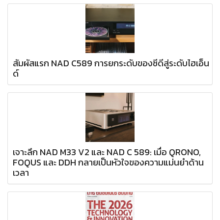
สัมผัสแรก NAD C589 การยกระดับของซีดีสู่ระดับไฮเอ็น
ด์
เจาะลึก NAD M33 V2 และ NAD C 589: เมื่อ QRONO,
FOQUS และ DDH กลายเป็นหัวใจของความแม่นยำด้าน
เวลา