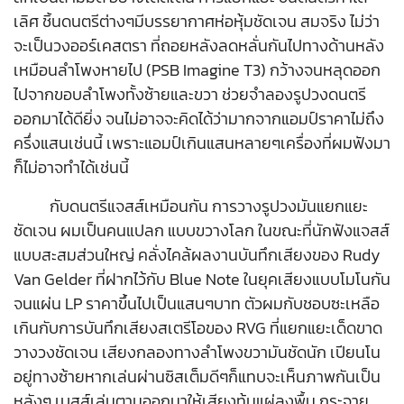
เลิศ ชิ้นดนตรีต่างๆมีบรรยากาศห่อหุ้มชัดเจน สมจริง ไม่ว่า
จะเป็นวงออร์เคสตรา ที่ถอยหลังลดหลั่นกันไปทางด้านหลัง
เหมือนลำโพงหายไป (PSB Imagine T3) กว้างจนหลุดออก
ไปจากขอบลำโพงทั้งซ้ายและขวา ช่วยจำลองรูปวงดนตรี
ออกมาได้ดียิ่ง จนไม่อาจจะคิดได้ว่ามากจากแอมป์ราคาไม่ถึง
ครึ่งแสนเช่นนี้ เพราะแอมป์เกินแสนหลายๆเครื่องที่ผมฟังมา
ก็ไม่อาจทำได้เช่นนี้
กับดนตรีแจสส์เหมือนกัน การวางรูปวงมันแยกแยะ
ชัดเจน ผมเป็นคนแปลก แบบขวางโลก ในขณะที่นักฟังแจสส์
แบบสะสมส่วนใหญ่ คลั่งไคล้ผลงานบันทึกเสียงของ Rudy
Van Gelder ที่ฝากไว้กับ Blue Note ในยุคเสียงแบบโมโนกัน
จนแผ่น LP ราคาขึ้นไปเป็นแสนๆบาท ตัวผมกับชอบซะเหลือ
เกินกับการบันทึกเสียงสเตรีโอของ RVG ที่แยกแยะเด็ดขาด
วางวงชัดเจน เสียงกลองทางลำโพงขวามันชัดนัก เปียนโน
อยู่ทางซ้ายหากเล่นผ่านซิสเต็มดีๆก็แทบจะเห็นภาพกันเป็น
หลังๆ เบสส์เล่นตามออกมาให้เสียงทุ้มแผ่ลงพื้น กระจาย