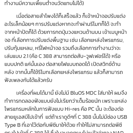
ทำงานมีความเพี้่ยนต่ำจนวัดแทบไม่ได้)
เมื่อต่อสายลำโพงได้ก็เสร็จแล้ว ก็เข้าหน้าจอปรับแต่ง
อะไรเล็กน้อยๆ การปรับแต่งหากจะทำผ่านรีโมทก็ได้ จะทำ
จากหน้าปัดก็ได้ ด้วยการกดปุ่มวงแหวนด้านบน เข้าเมนูหน้า
จอ ที่เลือกการปรับแต่งพื้นฐาน เช่น เลือกแหล่งโพรแกรม,
ปรับทุ้มแหลม, หรี่ไฟหน้าจอ รวมถึงเลือกการทำงานว่าจะ
เล่นแบบ 2.1 (คือ C 388 สามารถต่อสับ-วูฟเฟอร์ได้) หรือ
แบบปกติ แค่นั้นเอง ต่อสายไฟแบบถอดได้ เปิดสวิทช์ด้าน
หลัง จากนั้นก็ใช้รีโมทเลือกแหล่งโพรแกรม แล้วก็สามารถ
ฟังเพลงกันได้แล้วครับ
เครื่องที่ผมได้มานี้ ยังไม่มี BluOS MDC ใส่มาให้ ผมจึง
ทำการทดลองฟังแบบยังไม่เรียกว่าเต็มร้อยนัก เพราะแหล่ง
โพรแกรมหลักในการฟังแบบ Hi-res คือ PC นั้น จะต้องต่อ
สายยูเอสบีไปเข้าที่ แต่ถ้าเราดูดีๆที่ C 388 นั้นไม่มีช่อง USB
Type B ที่เอาไว้ต่อกับพีซีมาให้ด้วย ทำให้ไม่สามารถต่อพีซี
ตรงไปเข้าที่ C 388 ได้ ซึ่งในอนาคตผมไม่แน่ใจว่าทาง NAD