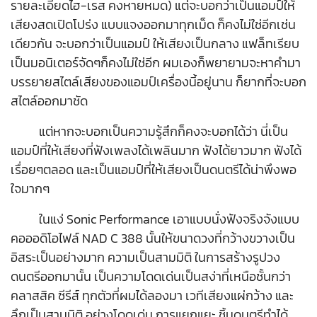
รายละเอียดไฮ-เรส คงหายหมด) แต่จะบอกว่าเป็นแอมป์ให้
เสียงสดเปิดโปร่ง แบบแจงออกมาทุกเม็ด ก็คงไม่ใช่อีกเช่น
เดียวกัน จะบอกว่าเป็นแอมป์ ให้เสียงเป็นกลาง แฟล็ทเรียบ
เป็นมอนิเตอร์จัดๆก็คงไม่ใช่อีก ผมเองก็พยายามจะหาคำมา
บรรยายสไตล์เสียงของแอมป์เครื่องนี้อยู่นาน ก็ยากที่จะบอก
สไตล์ออกมาชัด
แต่หากจะบอกเป็นความรู้สึกก็คงจะบอกได้ว่า นี่เป็น
แอมป์ที่ให้เสียงที่ฟังเพลงได้เพลินมาก ฟังได้ยาวมาก ฟังได้
เรื่อยๆตลอด และเป็นแอมป์ที่ให้เสียงเป็นดนตรีได้น่าพึงพอ
ใจมากๆ
ในแง่ Sonic Performance เอาแบบนั่งฟังจริงจังแบบ
คอออดิโอไฟล์ NAD C 388 นั้นให้ขนาดวงที่กว้างขวางเป็น
อิสระเป็นอย่างมาก ความเป็นสามมิติ ในการสร้างรูปวง
ดนตรีออกมานั้น เป็นความโดดเด่นเป็นสง่าที่เหนือชั้นกว่า
คลาสสิค ซีรีส์ ทุกตัวที่ผมได้ลองมา เวทีเสียงแผ่กว้าง และ
ลึกเป็นสามมิติ อย่างโดดเด่น การแยกแยะ ชิ้นดนตรีทำได้