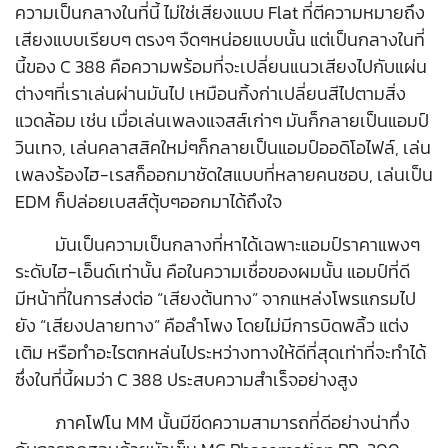
ความเป็นกลางในที่นี้ ไม่ใช่เสียงแบบ Flat ที่ตีความหมายถึง
เสียงแบบเรียบๆ ตรงๆ จืดๆหน่อยแบบนั้น แต่เป็นกลางในที่
นี้ของ C 388 คือความพร้อมที่จะเปลี่ยนแนวเสียงไปกับแผ่น
ต่างๆที่เราเล่นผ่านมันไป เหมือนกิ้งก่าเปลี่ยนสีไปตามสิ่ง
แวดล้อม เช่น เมื่อเล่นเพลงแจสส์เก่าๆ มันก็กลายเป็นแอมป์
วินเทจ, เล่นคลาสสิคใหม่ๆก็กลายเป็นแอมป์ออดิโอไฟล์, เล่น
เพลงร้องไฮ-เรสก็ออกมาชัดใสแบบที่หลายคนชอบ, เล่นเป็น
EDM ก็ปล่อยเบสส์ตุ้บๆออกมาได้ถึงใจ
มันเป็นความเป็นกลางที่หาได้เฉพาะแอมป์ราคาแพงๆ
ระดับไฮ-เอ็นด์เท่านั้น คือในความเชื่อของผมนั้น แอมป์ที่ดี
มีหน้าที่ในการส่งต่อ “เสียงต้นทาง” จากแหล่งโพรแกรมไป
ยัง “เสียงปลายทาง” คือลำโพง โดยไม่มีการบิดพลิ้ว แต่ง
เติม หรือทำอะไรตกหล่นไประหว่างทางให้ดีที่สุดเท่าที่จะทำได้
ซึ่งในที่นี้ผมว่า C 388 ประสบความสำเร็จอย่างสูง
ภาคโฟโน MM นั้นมีขีดความสามารถที่ดีอย่างน่าทึ่ง