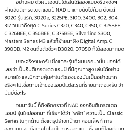
อย่างผม ตัวผมเองนั้นได้เล่นได้ลองแบบจริงๆจังๆ
ผ่านอินติเกรตเตด แอมป์ NAD มาแทบนับไม่ถ้วน ตั้งแต่
3020 รุ่นแรก, 3020e, 3225PE, 3100, 3400, 302, 304,
317 จนมาถึงยุค C Series C320, C340, C350, C 325BEE,
C 326BEE, C 356BEE, C 375BEE, Silverline S300,
Masters Series M3 แล้วก็ย้ายมาฝั่ง Digital Amp. C
390DD, M2 จนถึงตัวจิ๋วๆ D3020, D7050 ก็ได้ลองมาหมด
เยอะจริงๆนะครับ ซึ่งแต่ละรุ่นที่ผมบอกมานั้น บอกได้
เลยว่าเป็นอินติเกรตเตด แอมป์ ที่มีคุณค่าสูง เล่นได้อย่าง
สบายใจ และมีความคุ้มค่าในตัวเองของมันเป็นอย่างมาก
จริงๆ ไม่เชื่อถามเจ้าของแอมป์แต่ละรุ่นที่ร่ายมาเถอะครับ ว่า
มันมีดีอะไร
จนมาวันนี้ ก็ถึงอีกคราวที่ NAD ออกอินติเกรตเตด
แอมป์ รุ่นใหม่ออกมา ที่เรียกได้ว่า “พลิก” ความเป็น Classic
Series ในทุกด้าน ตั้งแต่รูปร่างหน้าตา คอนเส็พท์ การ
ออกแบบ จนถึงเทคโนโลยีในการออกแบบ ซึ่งผมก็โชคดีมาก