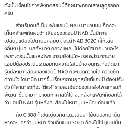
ดังนั้นเงื่อนไขการฟังทดสอบนี้คือผมจะถอดเสาบลูทูธออก
ครับ
สำหรับคนที่เป็นแฟนแอมป์ NAD มานานนม ก็คงจะ
เห็นคล้ายๆกับผมว่า เสียงของแอมป์ NAD นั้นมีการ
เปลี่ยนแปลงไปตามยุคสมัย ตั้งแต่ NAD 3020 ที่ให้เสีย
งอิ่มๆ นุ่มๆ เบสส์หนาๆ กลางแหลมไม่ค่อยใสมากมายอะไร
เพราะตอนนั้นแหล่งโพรแกรมยังไม่ไฮ-เรส อะไรมากมาย
แอมป์ต้องประนีประนอมกับความใสไปบ้าง จนกระทั่งถัดมา
รุ่นต่อๆมา เสียงของแอมป์ NAD ก็จะเปิดความใส ความชัด
ความไว ไดนามิค มากขึ้นเรื่อยๆตามยุคสมัยที่แอมป์ ต้องปรับ
ตัว ให้สามารถที่จะ “ตีแผ่” รายละเอียดของแหล่งโพรแกรมที่
พัฒนาขึ้นมามากมายมหาศาลให้ได้ จนหลังๆแฟนๆก็บอกได้
ว่า แอมป์ NAD รุ่นหลังๆ เสียงไม่หนานุ่มเหมือนก่อนแล้ว
กับ C 388 ก็เช่นเดียวกัน แนวเสียงที่ได้ยินออกมานั้น
หากจะบอกว่านุ่มหนา อ้วนอิ่มแบบ 3020 ก็คงไม่ใช่ (แบบนั้น