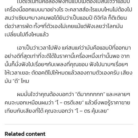
เปิดใจในที่นี้คือลองฟังกันแบบไม่ต้องไปสนใจว่าแอมป์
เครื่องนี้ออกแบบมาอย่างไร จะคลาสส์อะไรแบบไหนไม่ต้องไป
สนว่าเซียนๆบางคนพอได้ยินว่าเป็นแอมป์ ดิจิทัล ก็ติเตียน
ต่อว่าสารพัด ทั้งๆที่ตัวเองไม่เคยแม้แต่ฟังเลยว่าโลกมัน
เปลี่ยนไปถึงไหนแล้ว
เอาเป็นว่าเวลาไปฟัง แค่สนแค่ว่ามันคือแอมป์ที่ออกมา
อย่างดีที่สุดเท่าที่จะดีได้ในราคานี้เครื่องหนึ่งเท่านั้นพอ จาก
นั้นก็นั่งฟังไปเรื่อยๆกับเพลงที่คุณชอบ ฟังไปนานๆเรื่อยๆ
ให้เวลาเยอะ ตัดอคติไปให้หมดแล้วลองถามตัวเองครับ เสียง
มัน “ดี” ไหม
ผมมั่นใจว่าคุณต้องบอกว่า “ดีมากกกกก” และหลายๆ
คนจะบอกเหมือนผมว่า “โ - ตรดีเลย” แล้วยิ่งพอรู้ราคาขาย
เทียบกับเสียงที่ได้ คุณจะบอกว่า “โ – ตร คุ้มเลย”
Related content