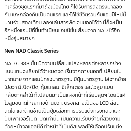
ที่เครื่องชุดแรกที่มาถึงเมืองไทย ก็ได้รับการส่งตรงมาลอง
กัน แกะกล่องกันเป็นคนแรก และได้ใช้ชีวิตร่วมกับแอมป์ใหม่นี้
นานร่วมสองเดือน ลองเล่นสารพัด จนบอกได้ว่า นี่ก็จะเป็น
อีกหนึ่งแอมป์ที่ขึ้นทำเนียบแอมป์ชั้นเยี่ยมจาก NAD ได้อีก
หนึ่งรุ่นสบายๆ
New NAD Classic Series
NAD C 388 นั้น มีความเปลี่ยนแปลงหลายต่อหลายอย่าง
แบบแทบจะเรียกได้ว่าหมดจด เริ่มจากภายนอกที่เปลี่ยนไป
มากมาย จากแอมป์ทรงมาตรฐาน มีปุ่มมาตรฐาน ไล่จากซ้าย
ไปขวา มีเปิด/ปิด, ทุ้มแหลม, ซีเล็คเตอร์ และโวลูม แบบ
หลับตาคลำได้ ก็เปลี่ยนมาเป็นแผงหน้าที่เรียบสุดๆ โดยมีแค่
โวลูมขนาดใหญ่ทางด้านขวา, ตรงกลางเป็นจอ LCD สีสัน
สดใส และด้านซ้ายเป็นปุ่มเลือกการปรับแต่งทรงกลม และ
ปุ่มเพาเวอร์เปิด-ปิดเท่านั้น เป็นความเรียบง่ายที่สวยงาม
ด้วยหน้าจอแอลซีดี ทำหน้าที่เป็นดิสเพลย์ให้เลือกปรับแต่ง