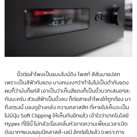
ขั้วต่อลำโพงเป็นแบบไบน์ดิง โพสท์ สีสันมาแปลก
เพราะเป็นสีฟ้ากับแดง บางคนงงๆว่าทำไมไม่เป็นดำกับแดง
ผมก็ว่ามันก็แค่สี เอาเป็นว่าเห็นสีแดงก็เป็นขั้วบวกเสมอๆละ
กันนะครับ ส่วนสีฟ้าเป็นขั้วลบ ก็ต่อสายลำโพงให้ถูกต้อง มา
ถึงตรงนี้ มองดูข้างหลัง ความคลาสสิค ที่หายไปเห็นจะเป็น
ไม่มีปุ่ม Soft Clipping ให้เห็นกันอีกแล้ว เข้าใจว่าเทคโนโลยี
Hypex ที่ใช้นี้ ไม่กลัวเรื่องคลื่นหัวขาดความเพี้ยนเวลาเปิด
ดังมากๆแบบแอมป์คลาสส์-เอบี อีกต่อไปแล้ว (เพราะการ