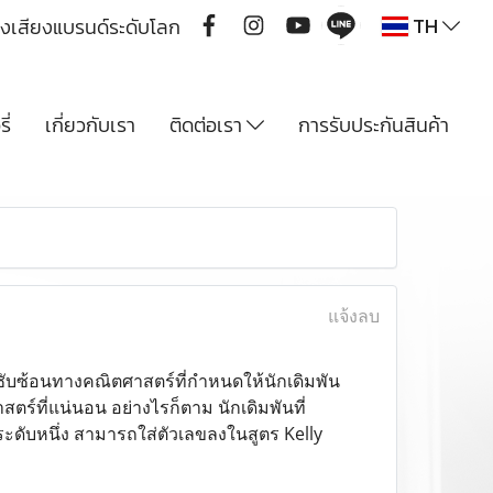
TH
ื่องเสียงแบรนด์ระดับโลก
ี่
เกี่ยวกับเรา
ติดต่อเรา
การรับประกันสินค้า
แจ้งลบ
่ซับซ้อนทางคณิตศาสตร์ที่กำหนดให้นักเดิมพัน
ตร์ที่แน่นอน อย่างไรก็ตาม นักเดิมพันที่
ดับหนึ่ง สามารถใส่ตัวเลขลงในสูตร Kelly