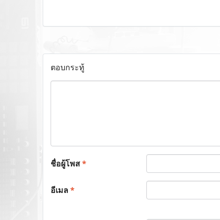
ตอบกระทู้
ชื่อผู้โพส
*
อีเมล
*