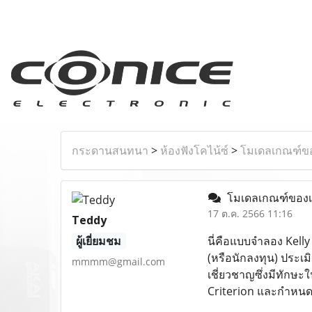
กระดานสนทนา
>
ห้องฟังโคไน้ซ์
>
โมเดลเกณฑ์ขอ
โมเดลเกณฑ์ของเค
17 ต.ค. 2566 11:16
Teddy
ผู้เยี่ยมชม
นี่คือแบบจำลอง Kelly 
(หรือนักลงทุน) ประเม
mmmm@gmail.com
เชี่ยวชาญซึ่งมีทักษ
Criterion และกำหนดมู