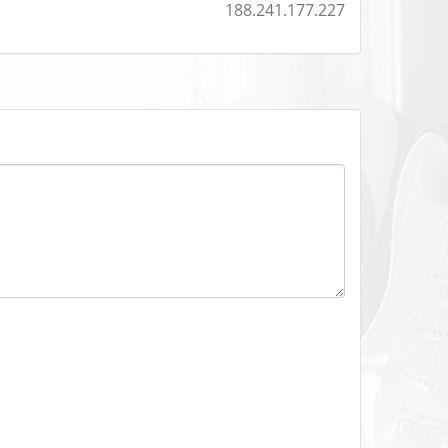
188.241.177.227