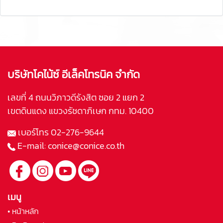
บริษัทโคไน้ซ์ อีเล็คโทรนิค จำกัด
เลขที่ 4 ถนนวิภาวดีรังสิต ซอย 2 แยก 2
เขตดินแดง แขวงรัชดาภิเษก กทม. 10400
เบอร์โทร
02-276-9644
E-mail:
conice@conice.co.th
เมนู
• หน้าหลัก