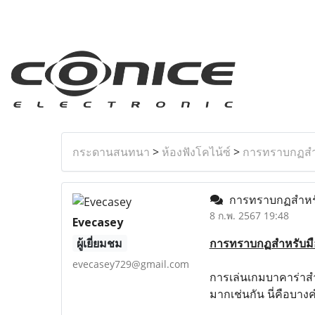
กระดานสนทนา
>
ห้องฟังโคไน้ซ์
>
การทราบกฏสำห
การทราบกฏสำหรั
8 ก.พ. 2567 19:48
Evecasey
ผู้เยี่ยมชม
การทราบกฏสำหรับมื
evecasey729@gmail.com
การเล่นเกมบาคาร่าสำหร
มากเช่นกัน นี่คือบาง