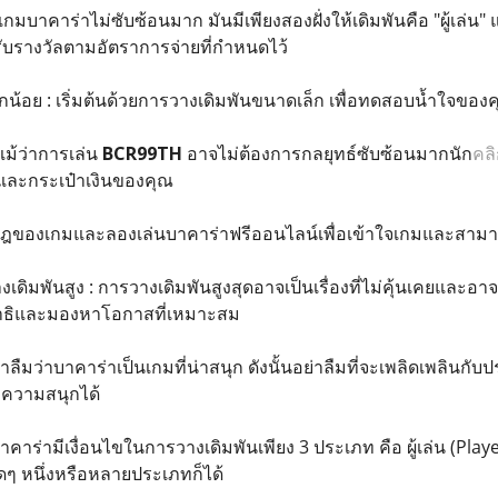
บาคาร่าไม่ซับซ้อนมาก มันมีเพียงสองฝั่งให้เดิมพันคือ "ผู้เล่น" 
รับรางวัลตามอัตราการจ่ายที่กำหนดไว้
่เล็กน้อย : เริ่มต้นด้วยการวางเดิมพันขนาดเล็ก เพื่อทดสอบน้ำใจข
 : แม้ว่าการเล่น
BCR99TH
อาจไม่ต้องการกลยุทธ์ซับซ้อนมากนัก
คลิ
ละกระเป๋าเงินของคุณ
ากฎของเกมและลองเล่นบาคาร่าฟรีออนไลน์เพื่อเข้าใจเกมและสาม
งเดิมพันสูง : การวางเดิมพันสูงสุดอาจเป็นเรื่องที่ไม่คุ้นเคยและ
มาธิและมองหาโอกาสที่เหมาะสม
่าลืมว่าบาคาร่าเป็นเกมที่น่าสนุก ดังนั้นอย่าลืมที่จะเพลิดเพลินก
บความสนุกได้
บาคาร่ามีเงื่อนไขในการวางเดิมพันเพียง 3 ประเภท คือ ผู้เล่น (Pl
ใดๆ หนึ่งหรือหลายประเภทก็ได้