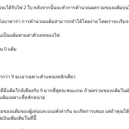
ายจะได้รับไพ่ 2 ใบ หลังจากนั้นจะทำการคำนวณผลรวมของแต้มบนไ
ในบาคาร่า การคำนวณแต้มสามารถทำได้โดยง่าย โดยเราจะเริ่มจาก
นับเป็นแต้มตามค่าตัวเลขของไพ่
็น 0 แต้ม
กว่า 9 จะเอาเฉพาะตำแหน่งหลักเดียว
ที่มีแต้มใกล้เคียงกับ 9 มากที่สุดจะชนะเกม ถ้าผลรวมของแต้มในฝ่า
ต้มเฉพาะที่หลักหน่วย
วมของแต้มของผู้เล่นและแบงค์เท่ากัน จะเกิดการเสมอ แต่ถ้าคุณได
เงินเพิ่มเติมในที่นี้