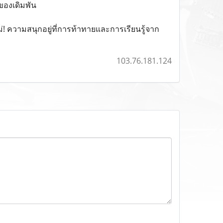
ของเดิมพัน
่! ความสนุกอยู่ที่การท้าทายและการเรียนรู้จาก
103.76.181.124