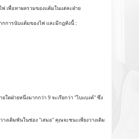
พ่ เพื่อหาผลรวมของแต้มในแต่ละฝ่าย
การนับแต้มของไพ่ และมีกฎดังนี้ :
ยใดฝ่ายหนึ่งมากกว่า 9 จะเรียกว่า "ไบแบงค์" ซึ่ง
้วางเดิมพันในช่อง "เสมอ" คุณจะชนะเพียงวางเดิม