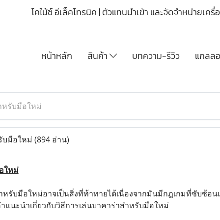
โคไน้ซ์ อีเล็คโทรนิค | ตัวแทนนำเข้า และจัดจำหน่ายเคร
หน้าหลัก
สินค้า
บทความ-รีวิว
แกลลอร
รับมือใหม่
บมือใหม่
(894 อ่าน)
อใหม่
ับมือใหม่อาจเป็นสิ่งที่ท้าทายได้เนื่องจากมันมีกฎเกมที่ซับซ้อนเ
คำแนะนำเกี่ยวกับวิธีการเล่นบาคาร่าสำหรับมือใหม่