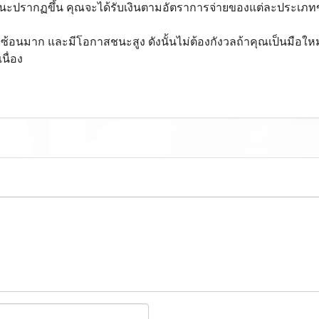
ีผู้ชนะปรากฏขึ้น คุณจะได้รับเงินตามอัตราการจ่ายของแต่ละประเภท
ซ้อนมาก และมีโอกาสชนะสูง ดังนั้นไม่ต้องกังวลถ้าคุณเป็นมือใหม
นื่อง