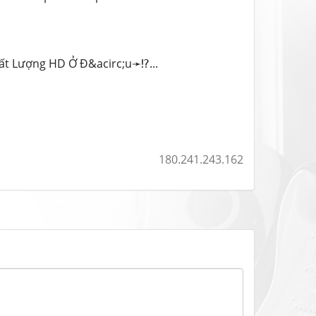
ất Lượng HD Ở Đ&acirc;u➛⁉...
180.241.243.162