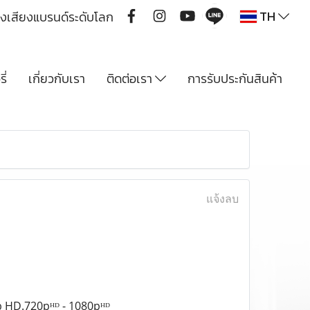
TH
ื่องเสียงแบรนด์ระดับโลก
ี่
เกี่ยวกับเรา
ติดต่อเรา
การรับประกันสินค้า
แจ้งลบ
 HD.720pᴴᴰ - 1080pᴴᴰ