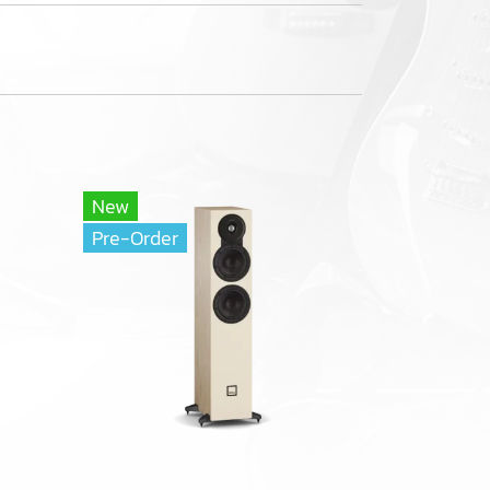
New
Pre-Order