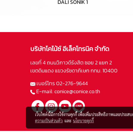
DALI SONIK 1
บริษัทโคไน้ซ์ อีเล็คโทรนิค จำกัด
เลขที่ 4 ถนนวิภาวดีรังสิต ซอย 2 แยก 2
เขตดินแดง แขวงรัชดาภิเษก กทม. 10400
เบอร์โทร
02-276-9644
E-mail:
conice@conice.co.th
เว็บไซต์นี้มีการใช้งานคุกกี้ เพื่อเพิ่มประสิทธิภาพและประส
ความเป็นส่วนตัว
และ
นโยบายคุกกี้