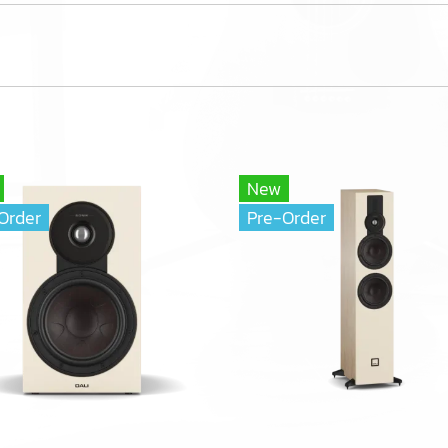
New
Order
Pre-Order