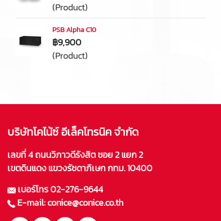
(Product)
PSB Alpha C10
฿9,900
(Product)
บริษัทโคไน้ซ์ อีเล็คโทรนิค จำกัด
เลขที่ 4 ถนนวิภาวดีรังสิต ซอย 2 แยก 2
เขตดินแดง แขวงรัชดาภิเษก กทม. 10400
เบอร์โทร
02-276-9644
E-mail:
conice@conice.co.th