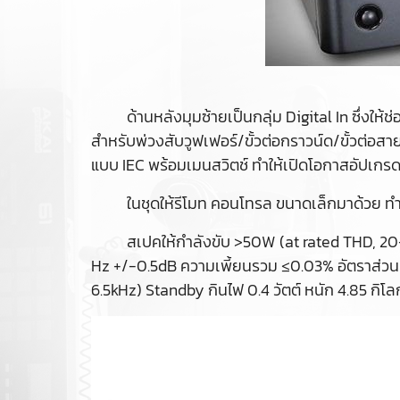
ด้านหลังมุมซ้ายเป็นกลุ่ม Digital In ซึ่งให
สำหรับพ่วงสับวูฟเฟอร์/ขั้วต่อกราวน์ด/ขั้วต่อสายล
แบบ IEC พร้อมเมนสวิตช์ ทำให้เปิดโอกาสอัปเกร
ในชุดให้รีโมท คอนโทรล ขนาดเล็กมาด้วย ทำหน
สเปคให้กำลังขับ >50W (at rated THD, 20
Hz +/-0.5dB ความเพี้ยนรวม ≤0.03% อัตราส่ว
6.5kHz) Standby กินไฟ 0.4 วัตต์ หนัก 4.85 กิโล