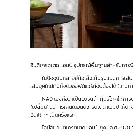
อินติเกรตเตด แอมป์ อุปกรณ์พื้นฐานสำหรับการ
ในปัจจุบันหลายยี่ห้อเล็งเห็นรูปแบบการเล่นของผ
เล่นยุคใหม่ที่มีทั้งตัวซอฟต์แวร์ที่จับต้องได้ (เ
NAD เองถือว่าเป็นแบรนด์ที่ผู้บริโภคให้การตอบร
“เปลี่ยน” วิธีการเล่นในอินติเกรตเตด แอมป์ ให้ต
Built-in เป็นครั้งแรก
ไลน์อัปอินติเกรตเตด แอมป์ ยุคปีค.ศ.2020 NAD