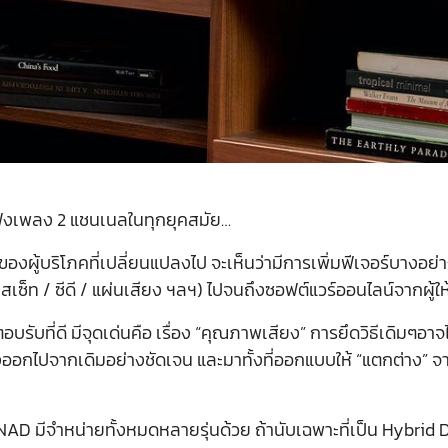
ฟังเพลง 2 แชนเนลในทุกยุคสมัย…
ู้บริโภคที่เปลี่ยนแปลงไป จะเห็นว่ามีการเพิ่มฟีเจอร์บางอย่าง
ทปคาสเซ็ท / ซีดี / แผ่นเสียง ฯลฯ) ไปจนถึงซอฟต์แวร์ออนไลน์จากผู้
ับที่ดี มีจุดเด่นคือ เรื่อง “คุณภาพเสียง” การยึดวิธีเดิมๆอาจ
่างออกไปจากเดิมอย่างชัดเจน และมาทั้งที่ออกแบบให้ “แตกต่าง” จ
 มีจำหน่ายทั้งหมดหลายรุ่นด้วย ถ้านับเฉพาะที่เป็น Hybrid D