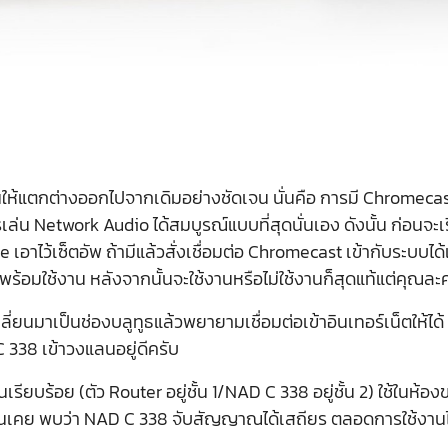
ให้แตกต่างออกไปจากเดิมอย่างชัดเจน นั่นคือ การมี Chromecast B
รเล่น Network Audio ได้สมบูรณ์แบบที่สุดนั่นเอง ดังนั้น ก่อนจะ
อาไว้เซ็ตอัพ ถ้ามีแล้วสั่งเชื่อมต่อ Chromecast เข้ากับระบบได้
วก็พร้อมใช้งาน หลังจากนั้นจะใช้งานหรือไม่ใช้งานก็สุดแท้แต่คุณละ
ยนมาเป็นช่องบลูทูธแล้วพยายามเชื่อมต่อเข้าอินเทอร์เน็ตให้ได้
 C 338 เข้าวงแลนอยู่ดีครับ
ร้อย (ตัว Router อยู่ชั้น 1/NAD C 338 อยู่ชั้น 2) ใช้ในห้องข
เคย พบว่า NAD C 338 จับสัญญาณได้เสถียร ตลอดการใช้งานไม