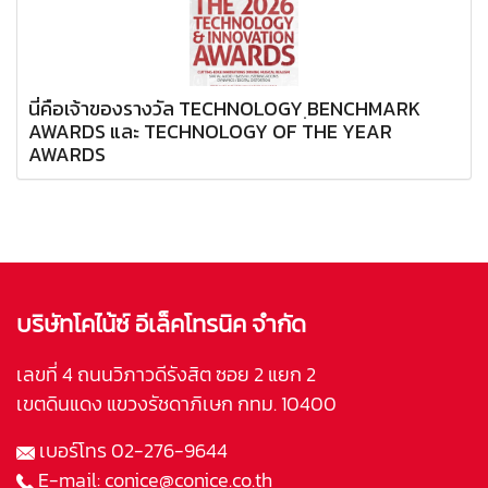
นี่คือเจ้าของรางวัล TECHNOLOGY ฺBENCHMARK
AWARDS และ TECHNOLOGY OF THE YEAR
AWARDS
บริษัทโคไน้ซ์ อีเล็คโทรนิค จำกัด
เลขที่ 4 ถนนวิภาวดีรังสิต ซอย 2 แยก 2
เขตดินแดง แขวงรัชดาภิเษก กทม. 10400
เบอร์โทร
02-276-9644
E-mail:
conice@conice.co.th