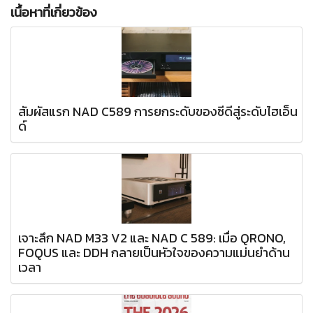
เนื้อหาที่เกี่ยวข้อง
สัมผัสแรก NAD C589 การยกระดับของซีดีสู่ระดับไฮเอ็น
ด์
เจาะลึก NAD M33 V2 และ NAD C 589: เมื่อ QRONO,
FOQUS และ DDH กลายเป็นหัวใจของความแม่นยำด้าน
เวลา