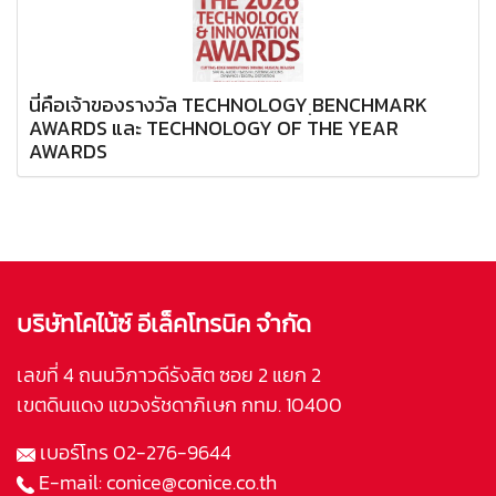
นี่คือเจ้าของรางวัล TECHNOLOGY ฺBENCHMARK
AWARDS และ TECHNOLOGY OF THE YEAR
AWARDS
บริษัทโคไน้ซ์ อีเล็คโทรนิค จำกัด
เลขที่ 4 ถนนวิภาวดีรังสิต ซอย 2 แยก 2
เขตดินแดง แขวงรัชดาภิเษก กทม. 10400
เบอร์โทร
02-276-9644
E-mail:
conice@conice.co.th