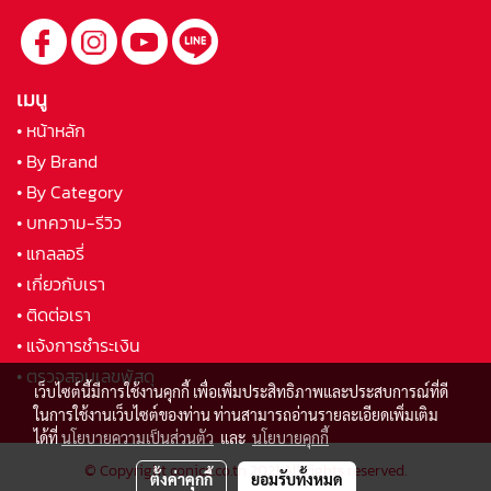
เมนู
• หน้าหลัก
• By Brand
• By Category
• บทความ-รีวิว
• แกลลอรี่
• เกี่ยวกับเรา
• ติดต่อเรา
• แจ้งการชำระเงิน
• ตรวจสอบเลขพัสดุ
เว็บไซต์นี้มีการใช้งานคุกกี้ เพื่อเพิ่มประสิทธิภาพและประสบการณ์ที่ดี
ในการใช้งานเว็บไซต์ของท่าน ท่านสามารถอ่านรายละเอียดเพิ่มเติม
ได้ที่
นโยบายความเป็นส่วนตัว
และ
นโยบายคุกกี้
© Copyright conice.co.th 2021 All rights reserved.
ตั้งค่าคุกกี้
ยอมรับทั้งหมด