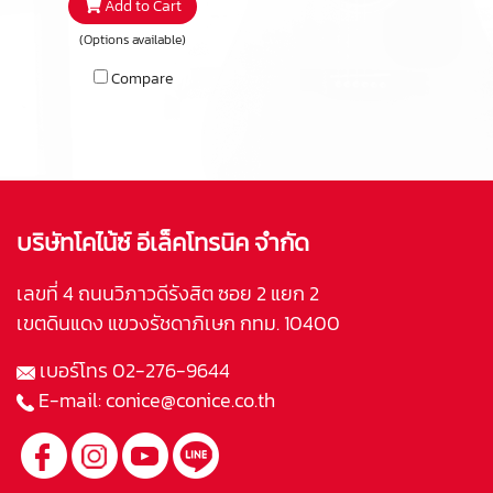
Add to Cart
Fi sound. With bold colours and
soft, rounded edges, it adds
(Options available)
personality to any space.
Compare
Backed by DALI’s advanced
acoustic engineering, KUPID
brings rich detail and clarity to
your everyday listening
experience.
บริษัทโคไน้ซ์ อีเล็คโทรนิค จำกัด
เลขที่ 4 ถนนวิภาวดีรังสิต ซอย 2 แยก 2
เขตดินแดง แขวงรัชดาภิเษก กทม. 10400
เบอร์โทร
02-276-9644
E-mail:
conice@conice.co.th