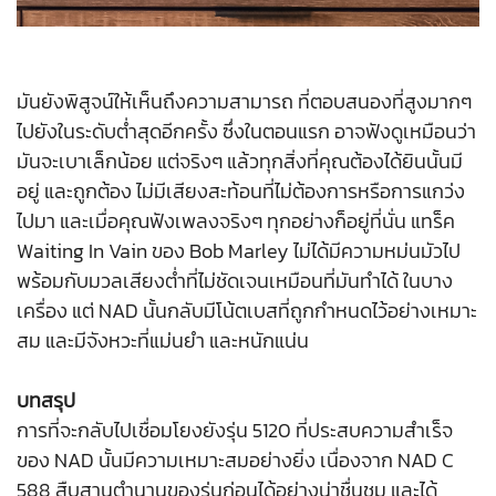
มันยังพิสูจน์ให้เห็นถึงความสามารถ ที่ตอบสนองที่สูงมากๆ
ไปยังในระดับต่ำสุดอีกครั้ง ซึ่งในตอนแรก อาจฟังดูเหมือนว่า
มันจะเบาเล็กน้อย แต่จริงๆ แล้วทุกสิ่งที่คุณต้องได้ยินนั้นมี
อยู่ และถูกต้อง ไม่มีเสียงสะท้อนที่ไม่ต้องการหรือการแกว่ง
ไปมา และเมื่อคุณฟังเพลงจริงๆ ทุกอย่างก็อยู่ที่นั่น แทร็ค
Waiting In Vain ของ Bob Marley ไม่ได้มีความหม่นมัวไป
พร้อมกับมวลเสียงต่ำที่ไม่ชัดเจนเหมือนที่มันทำได้ ในบาง
เครื่อง แต่ NAD นั้นกลับมีโน้ตเบสที่ถูกกำหนดไว้อย่างเหมาะ
สม และมีจังหวะที่แม่นยำ และหนักแน่น
บทสรุป
การที่จะกลับไปเชื่อมโยงยังรุ่น 5120 ที่ประสบความสำเร็จ
ของ NAD นั้นมีความเหมาะสมอย่างยิ่ง เนื่องจาก NAD C
588 สืบสานตำนานของรุ่นก่อนได้อย่างน่าชื่นชม และได้