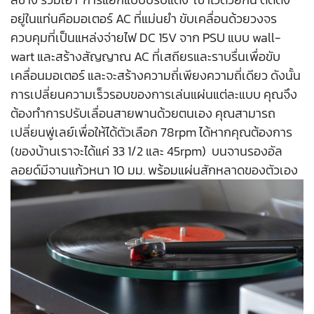
อยู่ในแท่นคือมอเตอร์ AC ที่แม่นยำ ขับเคลื่อนด้วยวงจร
ควบคุมที่เป็นแหล่งจ่ายไฟ DC 15V จาก PSU แบบ wall-
wart และสร้างสัญญาณ AC ที่เสถียรและราบรื่นเพื่อขับ
เคลื่อนมอเตอร์ และจะสร้างความถี่เพียงความถี่เดียว ดังนั้น
การเปลี่ยนความเร็วรอบของการเล่นแผ่นแต่ละแบบ คุณจึง
ต้องทำการปรับเลื่อนสายพานด้วยตนเอง คุณสามารถ
เปลี่ยนพู่เลย์เพื่อให้ได้ตัวเลือก 78rpm ได้หากคุณต้องการ
(ของบ้านเราจะได้แค่ 33 1/2 และ 45rpm) บนจานรองอัล
ลอยด์มีจานแก้วหนา 10 มม. พร้อมแผ่นสักหลาดของตัวเอง