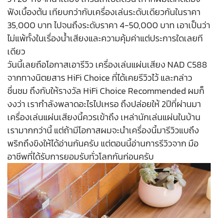
ฟังเบื้องต้น เทียบกว่ากับเครื่องเล่นระดับเดียวกันในราคา
35,000 บาท ไปจนถึงระดับราคา 4-50,000 บาท เอาเป็นว่า
ไม่แพ้ทั้งในเรื่องน้ำเสียงและความคุ้มค่าแต่ประการใดเลยที
เดียว
วันนี้เลยถือโอกาสเอารีวิว เครื่องเล่นแผ่นเสียง NAD C588
จากทางนิตยสาร HiFi Choice ที่ได้เคยรีวิวไว้ และกล่าว
ชื่นชม ถึงกับให้รางวัล HiFi Choice Recommended ผมก็
งงว่า เรากำลังพลาดอะไรไปเหรอ ถึงปล่อยให้ 2ปีที่ผ่านมา
เครื่องเล่นแผ่นเสียงนี้ควรเข้าถึง เหล่านักเล่นแผ่นในบ้าน
เรามากกว่านี้ แต่ถ้ามีโอกาสผมจะนำเครื่องนี้มารีวิวแบถึง
พริกถึงขิงให้ได้อ่านกันครับ แต่ตอนนี้อ่านการรีวิวจาก มือ
อาชีพที่ได้รับการยอมรับทั่วโลกกันก่อนครับ