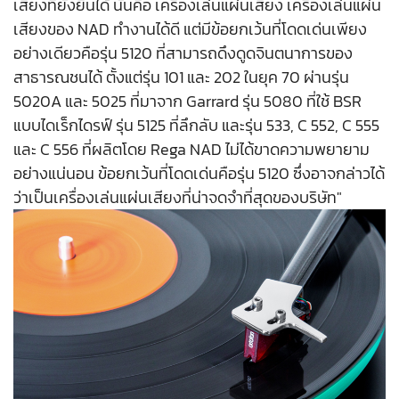
เสียงที่ยั่งยืนได้ นั่นคือ เครื่องเล่นแผ่นเสียง เครื่องเล่นแผ่น
เสียงของ NAD ทำงานได้ดี แต่มีข้อยกเว้นที่โดดเด่นเพียง
อย่างเดียวคือรุ่น 5120 ที่สามารถดึงดูดจินตนาการของ
สาธารณชนได้ ตั้งแต่รุ่น 101 และ 202 ในยุค 70 ผ่านรุ่น
5020A และ 5025 ที่มาจาก Garrard รุ่น 5080 ที่ใช้ BSR
แบบไดเร็กไดรฟ์ รุ่น 5125 ที่ลึกลับ และรุ่น 533, C 552, C 555
และ C 556 ที่ผลิตโดย Rega NAD ไม่ได้ขาดความพยายาม
อย่างแน่นอน ข้อยกเว้นที่โดดเด่นคือรุ่น 5120 ซึ่งอาจกล่าวได้
ว่าเป็นเครื่องเล่นแผ่นเสียงที่น่าจดจำที่สุดของบริษัท"