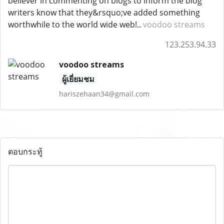
believer in commenting on blogs to inform the blog
writers know that they&rsquo;ve added something
worthwhile to the world wide web!..
voodoo streams
123.253.94.33
voodoo streams
ผู้เยี่ยมชม
hariszehaan34@gmail.com
ตอบกระทู้