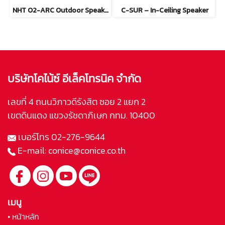
NHT O2-ARC Outdoor Speaker /คู่
C-SUR – In-Ceiling Speaker
บริษัทโคไน้ซ์ อีเล็คโทรนิค จำกัด
เลขที่ 4 ถนนวิภาวดีรังสิต ซอย 2 แยก 2
เขตดินแดง แขวงรัชดาภิเษก กทม. 10400
เบอร์โทร
02-276-9644
E-mail:
conice@conice.co.th
เมนู
• หน้าหลัก