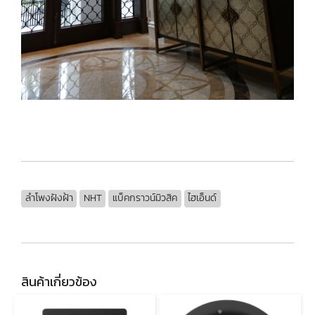
ลำโพงฝังฝ้า
NHT
แบ็คกราวน์มิวสิค
ไฮเอ็นด์
สินค้าเกี่ยวข้อง