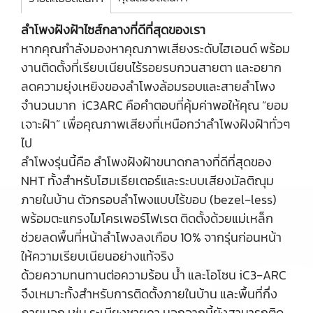
ลำโพงฝังฝ้าไซส์กลางที่ดีที่สุดของเรา
หากคุณกำลังมองหาคุณภาพเสียงระดับไฮเอนด์ พร้อม
งานติดตั้งที่เรียบเนียนไร้รอยรบกวนสายตา และอยาก
ลดความยุ่งเหยิงของลำโพงล้อมรอบและสายลำโพง
จำนวนมาก iC3ARC คือคำตอบที่คุ้มค่าพอให้คุณ “ยอม
เจาะฝ้า” เพื่อคุณภาพเสียงที่เหนือกว่าลำโพงฝังฝ้าทั่วๆ
ไป
ลำโพงรุ่นนี้คือ ลำโพงฝังฝ้าขนาดกลางที่ดีที่สุดของ
NHT ทั้งสำหรับโฮมเธียเตอร์และระบบเสียงมัลติณุม
ภายในบ้าน ตัวกรอบลำโพงแบบไร้ขอบ (bezel‑less)
พร้อมตะแกรงไมโครเพอร์โฟเรต ติดตั้งด้วยแม่เหล็ก
ช่วยลดพื้นที่หน้าลำโพงลงเกือบ 10% จากรุ่นก่อนหน้า
ให้ความเรียบเนียนอย่างแท้จริง
ด้วยความทนทานต่อความร้อน น้ำ และโอโซน iC3‑ARC
จึงเหมาะทั้งสำหรับการติดตั้งภายในบ้าน และพื้นที่กึ่ง
ภายนอก เช่น ระเบียงชายคา นอกจากนี้ยังสามารถติด