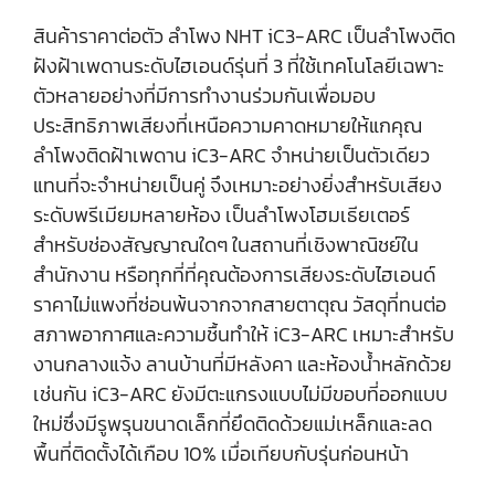
สินค้าราคาต่อตัว ลำโพง NHT iC3-ARC เป็นลำโพงติด
ฝังฝ้าเพดานระดับไฮเอนด์รุ่นที่ 3 ที่ใช้เทคโนโลยีเฉพาะ
ตัวหลายอย่างที่มีการทำงานร่วมกันเพื่อมอบ
ประสิทธิภาพเสียงที่เหนือความคาดหมายให้แกคุณ
ลำโพงติดฝ้าเพดาน iC3-ARC จำหน่ายเป็นตัวเดียว
แทนที่จะจำหน่ายเป็นคู่ จึงเหมาะอย่างยิ่งสำหรับเสียง
ระดับพรีเมียมหลายห้อง เป็นลำโพงโฮมเธียเตอร์
สำหรับช่องสัญญาณใดๆ ในสถานที่เชิงพาณิชย์ใน
สำนักงาน หรือทุกที่ที่คุณต้องการเสียงระดับไฮเอนด์
ราคาไม่แพงที่ซ่อนพ้นจากจากสายตาตุณ วัสดุที่ทนต่อ
สภาพอากาศและความชื้นทำให้ iC3-ARC เหมาะสำหรับ
งานกลางแจ้ง ลานบ้านที่มีหลังคา และห้องน้ำหลักด้วย
เช่นกัน iC3-ARC ยังมีตะแกรงแบบไม่มีขอบที่ออกแบบ
ใหม่ซึ่งมีรูพรุนขนาดเล็กที่ยึดติดด้วยแม่เหล็กและลด
พื้นที่ติดตั้งได้เกือบ 10% เมื่อเทียบกับรุ่นก่อนหน้า