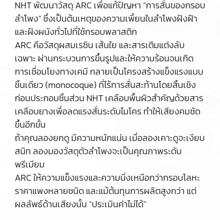
NHT พัฒนาวัสดุ ARC เพื่อแก้ปัญหา “การสั่นของกรอบ
ลำโพง” ซึ่งเป็นต้นเหตุของความเพี้ยนในลำโพงฝังฝ้า
และฝังผนังทั่วไปที่ใช้กรอบพลาสติก
ARC คือวัสดุผสมเรซิน เส้นใย และสารเติมแต่งลับ
เฉพาะ ผ่านกระบวนการขึ้นรูปและให้ความร้อนจนเกิด
การเชื่อมโยงทางเคมี กลายเป็นโครงสร้างแข็งแรงแบบ
ชิ้นเดียว (monocoque) ที่ไร้การสั่นสะท้านโดยสิ้นเชิง
ก่อนประกอบชิ้นส่วน NHT เคลือบพื้นผิวสำคัญด้วยสาร
เคลือบยางเพื่อลดแรงสั่นระดับไมโคร ทำให้เสียงคมชัด
ขึ้นอีกขั้น
ถ้าคุณลองยกดู มีความหนักแน่น เมื่อลองเคาะดูจะเงียบ
สนิท ลองมองวัสดุตัวลำโพงจะเป็นคุณภาพระดับ
พรีเมียม
ARC ให้ความแข็งแรงและความนิ่งเหนือกว่ากรอบโลหะ
ราคาแพงหลายชนิด และแม้ต้นทุนการผลิตสูงกว่า แต่
ผลลัพธ์ด้านเสียงนั้น “ประเมินค่าไม่ได้”