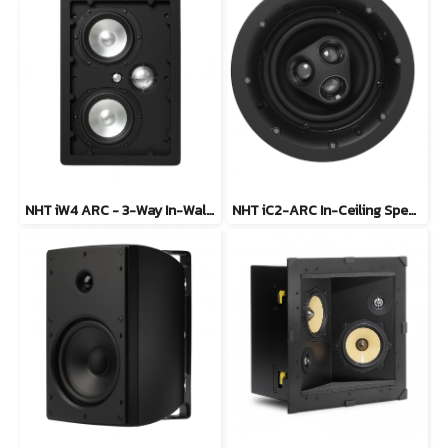
NHT iW4 ARC - 3-Way In-Wall Home Theater Speaker
NHT iC2-ARC In-Ceiling Speaker