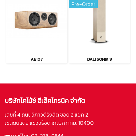
Pre-Order
AE107
DALI SONIK 9
บริษัทโคไน้ซ์ อีเล็คโทรนิค จำกัด
เลขที่ 4 ถนนวิภาวดีรังสิต ซอย 2 แยก 2
เขตดินแดง แขวงรัชดาภิเษก กทม. 10400
เบอร์โทร
02-276-9644