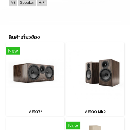
AE
Speaker
HiFi
สินค้าเกี่ยวข้อง
New
AE107²
AE100 Mk2
New