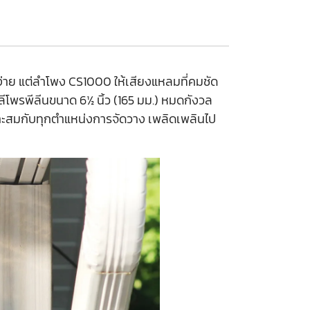
่าย แต่ลำโพง CS1000 ให้เสียงแหลมที่คมชัด
ีโพรพีลีนขนาด 6½ นิ้ว (165 มม.) หมดกังวล
ะสมกับทุกตำแหน่งการจัดวาง เพลิดเพลินไป