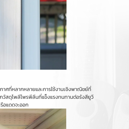
าศที่หลากหลายและการใช้งานเชิงพาณิชย์ที่
สดุโพลีโพรพีลีนที่แข็งแรงทนทานต่อรังสียูวี
กหรือแดดจะออก