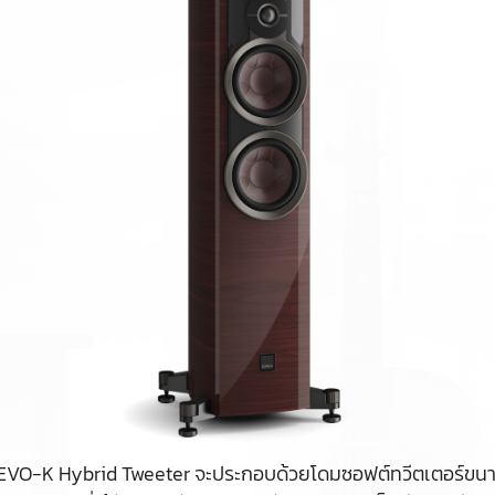
EVO-K Hybrid Tweeter จะประกอบด้วยโดมซอฟต์ทวีตเตอร์ขนาด 