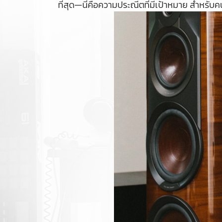
ที่สุด—นี่คือความประณีตที่มีเป้าหมาย สำหรับค