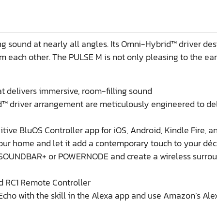
ing sound at nearly all angles. Its Omni-Hybrid™ driver de
each other. The PULSE M is not only pleasing to the ears 
t delivers immersive, room-filling sound
 driver arrangement are meticulously engineered to deliv
uitive BluOS Controller app for iOS, Android, Kindle Fire,
your home and let it add a contemporary touch to your déc
SOUNDBAR+ or POWERNODE and create a wireless surroun
nd RC1 Remote Controller
o with the skill in the Alexa app and use Amazon’s Alexa