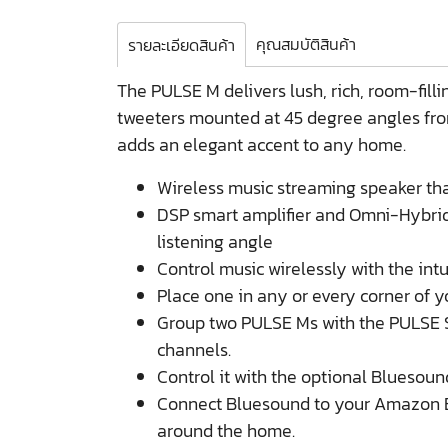
คุณสมบัติสินค้า
รายละเอียดสินค้า
The PULSE M delivers lush, rich, room-fill
tweeters mounted at 45 degree angles from 
adds an elegant accent to any home.
Wireless music streaming speaker tha
DSP smart amplifier and Omni-Hybrid™
listening angle
Control music wirelessly with the int
Place one in any or every corner of 
Group two PULSE Ms with the PULSE 
channels.
Control it with the optional Bluesou
Connect Bluesound to your Amazon Ech
around the home.