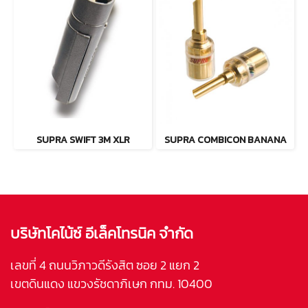
SUPRA SWIFT 3M XLR
SUPRA COMBICON BANANA
บริษัทโคไน้ซ์ อีเล็คโทรนิค จำกัด
เลขที่ 4 ถนนวิภาวดีรังสิต ซอย 2 แยก 2
เขตดินแดง แขวงรัชดาภิเษก กทม. 10400