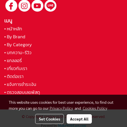
เมนู
• หน้าหลัก
• By Brand
• By Category
• บทความ-รีวิว
• แกลลอรี่
• เกี่ยวกับเรา
• ติดต่อเรา
• แจ้งการชำระเงิน
• ตรวจสอบเลขพัสดุ
This website uses cookies for best user experience, to find out
more you can go to our
Privacy Policy
and
Cookies Policy
© Copyright conice.co.th 2021 All rights reserved.
Set Cookies
Accept All
Powered by
MakeWebEasy.com