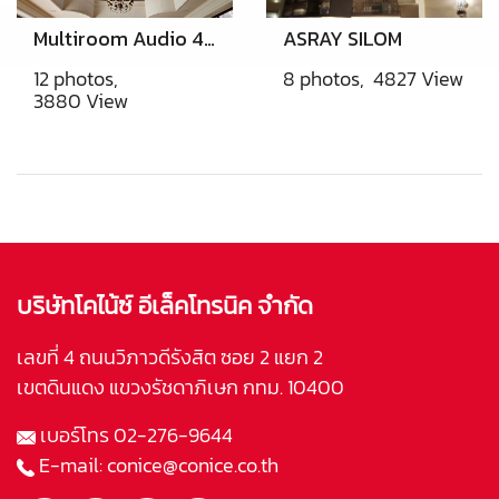
Multiroom Audio 4 Zone/4source @Toscana Khaoyai
ASRAY SILOM
12 photos,
8 photos, 4827 View
3880 View
บริษัทโคไน้ซ์ อีเล็คโทรนิค จำกัด
เลขที่ 4 ถนนวิภาวดีรังสิต ซอย 2 แยก 2
เขตดินแดง แขวงรัชดาภิเษก กทม. 10400
เบอร์โทร
02-276-9644
E-mail:
conice@conice.co.th