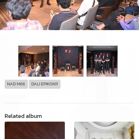
NAD M66
DALI EPIKON11
Related album