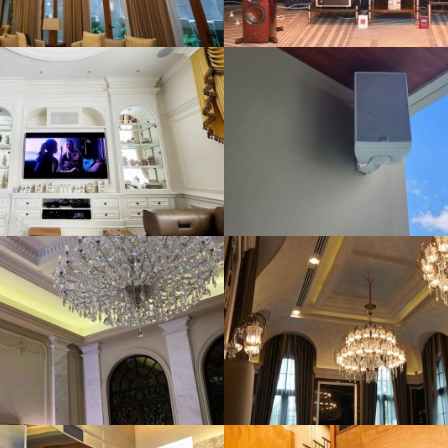
iroom Audio 8 Zone
Multiroom Audio 4 Zon
3446 View
4261 View
 GRAND PIN-KLAO
SHOWROOM RAMI
5716 View
5346 View