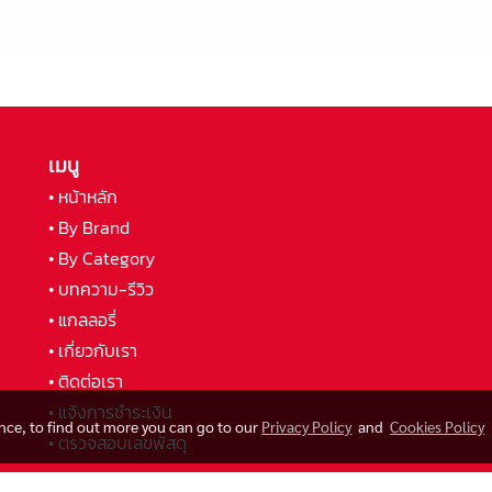
เมนู
• หน้าหลัก
• By Brand
• By Category
• บทความ-รีวิว
• แกลลอรี่
• เกี่ยวกับเรา
• ติดต่อเรา
• แจ้งการชำระเงิน
ence, to find out more you can go to our
Privacy Policy
and
Cookies Policy
• ตรวจสอบเลขพัสดุ