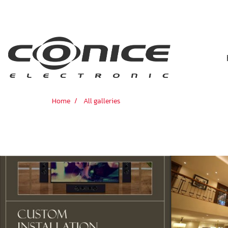
Home
All galleries
CASA EKAMAI28 หลังที่2
3698 View