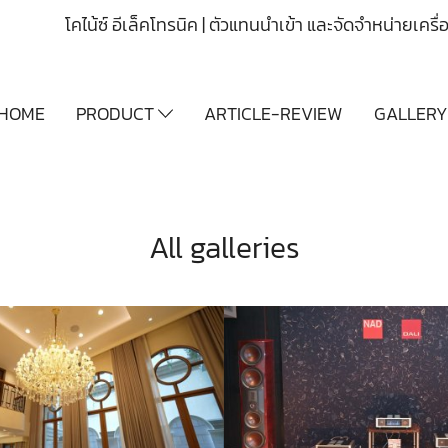
โคไน้ซ์ อีเล็คโทรนิค | ตัวแทนนำเข้า และจัดจำหน่ายเคร
HOME
PRODUCT
ARTICLE-REVIEW
GALLER
All galleries
บริษัทโคไน้ซ์ฯ ได้เปิดตัวสินค้าใหม่ล่าสุด NAD Master series M66, M23 และลำโพงไฮเอ็นด์ระดับเรือธง DALI EPIKORE 11
3963 View
3882 View