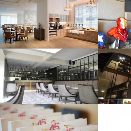
ENRICH
DO
4829 View
ASRAY SILOM
TOSCA
4827 View