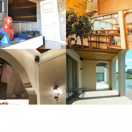
I CHAANG COFFEE
ANANDA ASHTON 
6056 View
5341 View
NA VALLEY KHAOYAI
LADAWAN RATCHAP
6547 View
5801 View