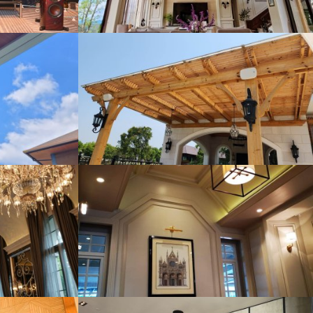
e/4source
NDRA