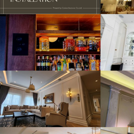
Home Theater & Multiroom Audio
Mult
4535 View
Luxury House Pattanakarn 20
THE
6394 View