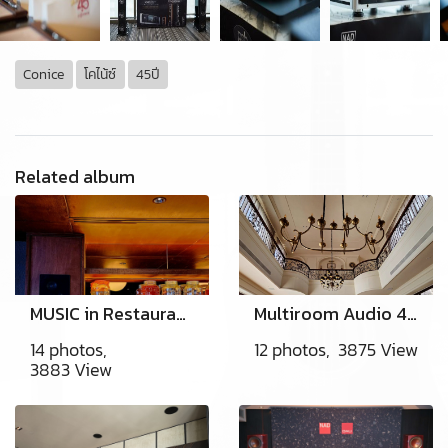
Conice
โคไน้ซ์
45ปี
Related album
MUSIC in Restaurants Sukhumvit37
Multiroom Audio 4 Zone/4source @Toscana Khaoyai
14 photos,
12 photos, 3875 View
3883 View