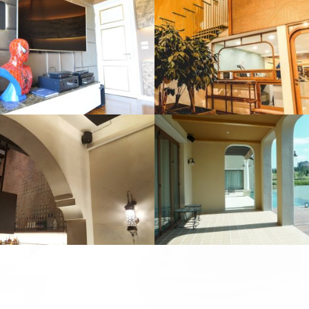
I CHAANG COFFEE
ANANDA ASHTON 
6052 View
5338 View
NA VALLEY KHAOYAI
LADAWAN RATCHAP
6542 View
5800 View