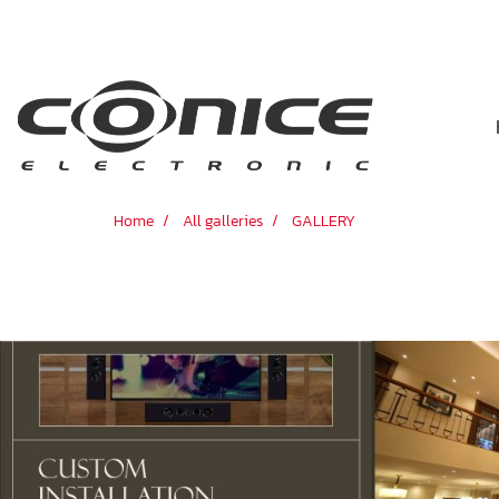
Home
All galleries
GALLERY
CASA EKAMAI28 หลังที่2
3692 View