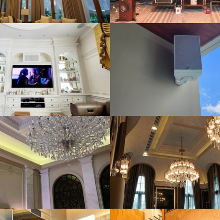
iroom Audio 8 Zone
Multiroom Audio 4 Zon
3441 View
4257 View
 GRAND PIN-KLAO
SHOWROOM RAMI
5711 View
5346 View