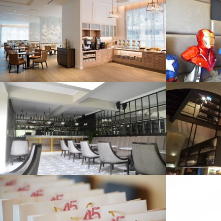
ENRICH
DO
4827 View
ASRAY SILOM
TOSCA
4823 View