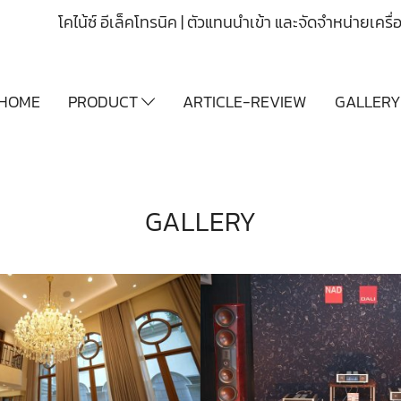
โคไน้ซ์ อีเล็คโทรนิค | ตัวแทนนำเข้า และจัดจำหน่ายเคร
HOME
PRODUCT
ARTICLE-REVIEW
GALLER
GALLERY
บริษัทโคไน้ซ์ฯ ได้เปิดตัวสินค้าใหม่ล่าสุด NAD Master series M66, M23 และลำโพงไฮเอ็นด์ระดับเรือธง DALI EPIKORE 11
3960 View
3874 View