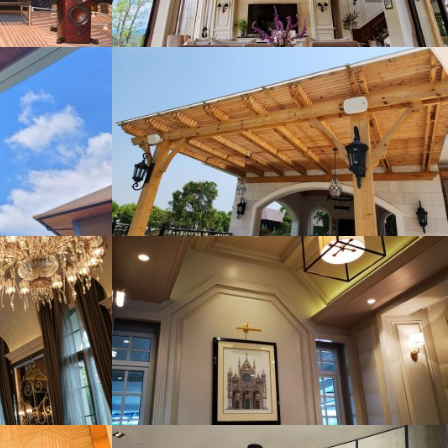
e/4source
NDRA