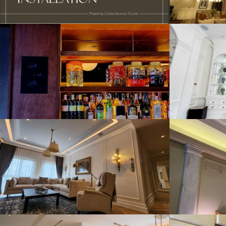
Home Theater & Multiroom Audio
Mult
4526 View
Luxury House Pattanakarn 20
THE
6394 View