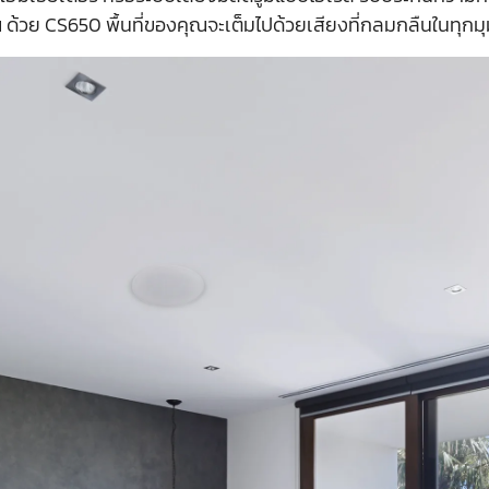
้วย CS650 พื้นที่ของคุณจะเต็มไปด้วยเสียงที่กลมกลืนในทุกม