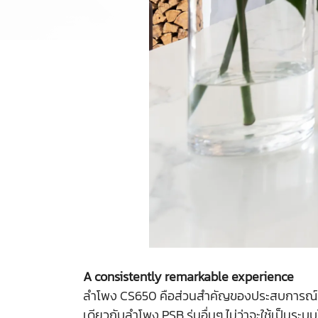
A consistently remarkable experience
ลำโพง CS650 คือส่วนสำคัญของประสบการณ์การฟ
เดียวกับลำโพง PSB รุ่นอื่นๆ ไม่ว่าจะใช้เป็น